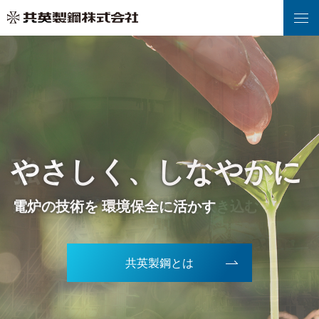
強く、
やさしく、しなやかに
世界へ、
時代を超えて、
挑戦を続ける。
鉄スクラップにふたたび 命を吹き込む
電炉の技術を 環境保全に活かす
地域社会と共生し 世界に飛躍する
先人達の技術と魂を 次世代へ受け継ぐ
真の豊かさを求め 新たな未来を拓く
共英製鋼とは