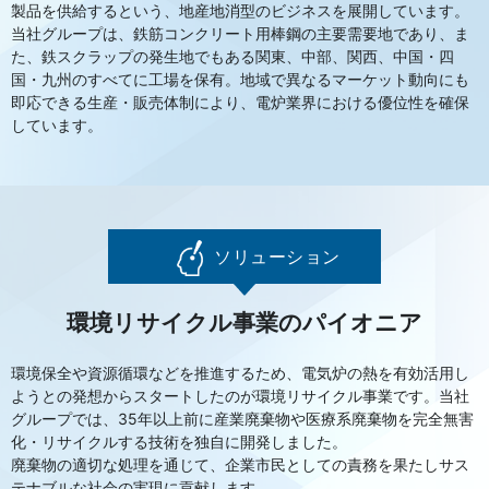
製品を供給するという、地産地消型のビジネスを展開しています。
当社グループは、鉄筋コンクリート用棒鋼の主要需要地であり、ま
た、鉄スクラップの発生地でもある関東、中部、関西、中国・四
国・九州のすべてに工場を保有。地域で異なるマーケット動向にも
即応できる生産・販売体制により、電炉業界における優位性を確保
しています。
ソリューション
環境リサイクル事業のパイオニア
環境保全や資源循環などを推進するため、電気炉の熱を有効活用し
ようとの発想からスタートしたのが環境リサイクル事業です。当社
グループでは、35年以上前に産業廃棄物や医療系廃棄物を完全無害
化・リサイクルする技術を独自に開発しました。
廃棄物の適切な処理を通じて、企業市民としての責務を果たしサス
テナブルな社会の実現に貢献します。