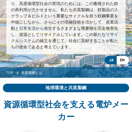
り、高度循環型社会の実現のためには、この蓄積された鉄
の再利用が欠かせません。私たち共英製鋼は、鉄製品のス
クラップ＆ビルドという重要なサイクルを担う鉄鋼事業を
中核にしながら、さらにその溶融技術を活かして、産業活
動と日常生活から発生するさまざまな廃棄物を完全無害化
し、資源としてリサイクルしています。この新たなリサイ
クルシステムの確立を通じて、社会に貢献することが私た
ちの使命であると考えています。
JA
EN
共英製鋼とは
地球環境と共英製鋼
資源循環型社会を支える電炉メー
カー