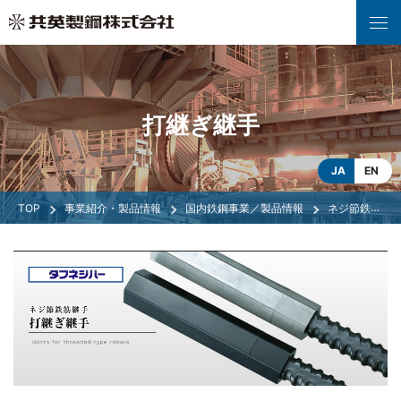
打継ぎ継手
JA
EN
事業紹介・製品情報
国内鉄鋼事業／製品情報
ネジ節鉄筋・ネジ節鉄筋継手