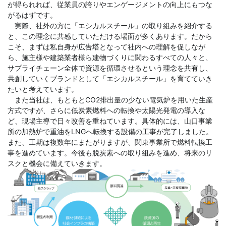
が得られれば、従業員の誇りやエンゲージメントの向上にもつな
がるはずです。
実際、社外の方に「エシカルスチール」の取り組みを紹介する
と、この理念に共感していただける場面が多くあります。だから
こそ、まずは私自身が広告塔となって社内への理解を促しなが
ら、施主様や建築業者様ら建物づくりに関わるすべての人々と、
サプライチェーン全体で資源を循環させるという理念を共有し、
共創していくブランドとして「エシカルスチール」を育てていき
たいと考えています。
また当社は、もともとCO2排出量の少ない電気炉を用いた生産
方式ですが、さらに低炭素燃料への転換や太陽光発電の導入な
ど、現場主導で日々改善を重ねています。具体的には、山口事業
所の加熱炉で重油をLNGへ転換する設備の工事が完了しました。
また、工期は複数年にまたがりますが、関東事業所で燃料転換工
事を進めています。今後も脱炭素への取り組みを進め、将来のリ
スクと機会に備えていきます。