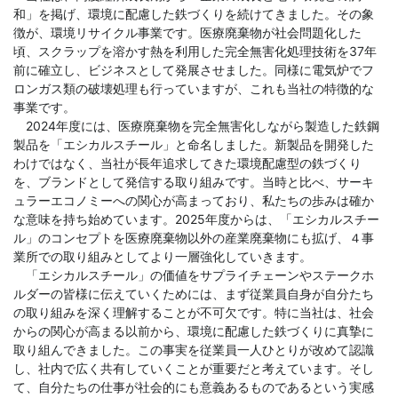
和」を掲げ、環境に配慮した鉄づくりを続けてきました。その象
徴が、環境リサイクル事業です。医療廃棄物が社会問題化した
頃、スクラップを溶かす熱を利用した完全無害化処理技術を37年
前に確立し、ビジネスとして発展させました。同様に電気炉でフ
ロンガス類の破壊処理も行っていますが、これも当社の特徴的な
事業です。
2024年度には、医療廃棄物を完全無害化しながら製造した鉄鋼
製品を「エシカルスチール」と命名しました。新製品を開発した
わけではなく、当社が長年追求してきた環境配慮型の鉄づくり
を、ブランドとして発信する取り組みです。当時と比べ、サーキ
ュラーエコノミーへの関心が高まっており、私たちの歩みは確か
な意味を持ち始めています。2025年度からは、「エシカルスチー
ル」のコンセプトを医療廃棄物以外の産業廃棄物にも拡げ、４事
業所での取り組みとしてより一層強化していきます。
「エシカルスチール」の価値をサプライチェーンやステークホ
ルダーの皆様に伝えていくためには、まず従業員自身が自分たち
の取り組みを深く理解することが不可欠です。特に当社は、社会
からの関心が高まる以前から、環境に配慮した鉄づくりに真摯に
取り組んできました。この事実を従業員一人ひとりが改めて認識
し、社内で広く共有していくことが重要だと考えています。そし
て、自分たちの仕事が社会的にも意義あるものであるという実感