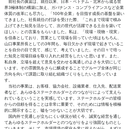
前社長の廣冨は、就任以来、日本・ベトナム・北米から成る世
界3極体制の構築に加え、ガバナンス・コンプライアンスなど企業
体質の改革にも尽力し、「100年企業」を目指す成長の基盤を築い
てきました。社長就任の打診を受けた際、「これまで現場で積み
上げてきた知見を活かして、次の世代が活躍できる土台を築いて
ほしい」との言葉をもらいました。私は、「現場・現物・現実」
を信条としており、営業として現場を回っていた頃はもちろん、
山口事業所長としての3年間も、毎日欠かさず現場で起きているこ
とを自分の目で見て、感じて、考えていました。その日々で培っ
た知見と現場目線を取り入れた経営をしたいと思います。また、
私自身、立場を超えて意見を交わせる風通しのよさを大切にして
います。その雰囲気をさらに醸成することでグループ全体が同じ
方向を向いて課題に取り組む組織づくりをしたいと思っていま
す。
当社の事業は、お客様、協力会社、設備業者、仕入先、配送業
者など、あらゆるステークホルダーとのつながりによって支えら
れているということを実感しています。ステークホルダーの皆様
からの信頼を得ることは非常に重要で、そのためには情報を積極
的に開示すること、嘘をつかないことが大切です。
国内外で見通しが立ちにくい状況が続く今、誠実な経営を通し
てあらゆるステークホルダーとのつながりをより強固なものとし
ていきます。そして、市場環境の変化を常に捉えながら、まずは