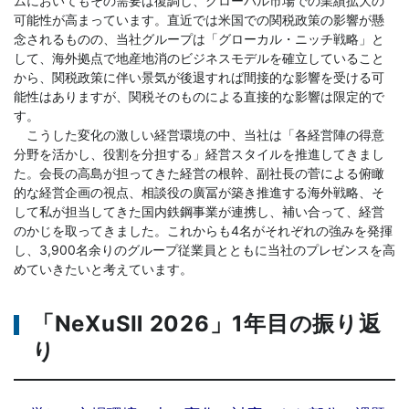
ムにおいてもその需要は復調し、グローバル市場での業績拡大の
可能性が高まっています。直近では米国での関税政策の影響が懸
念されるものの、当社グループは「グローカル・ニッチ戦略」と
して、海外拠点で地産地消のビジネスモデルを確立していること
から、関税政策に伴い景気が後退すれば間接的な影響を受ける可
能性はありますが、関税そのものによる直接的な影響は限定的で
す。
こうした変化の激しい経営環境の中、当社は「各経営陣の得意
分野を活かし、役割を分担する」経営スタイルを推進してきまし
た。会長の高島が担ってきた経営の根幹、副社長の菅による俯瞰
的な経営企画の視点、相談役の廣冨が築き推進する海外戦略、そ
して私が担当してきた国内鉄鋼事業が連携し、補い合って、経営
のかじを取ってきました。これからも4名がそれぞれの強みを発揮
し、3,900名余りのグループ従業員とともに当社のプレゼンスを高
めていきたいと考えています。
「NeXuSⅡ 2026」1年目の振り返
り