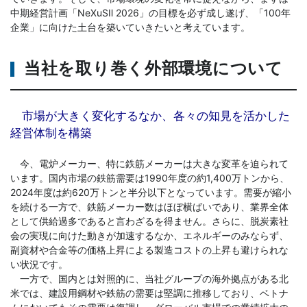
中期経営計画「NeXuSⅡ 2026」の目標を必ず成し遂げ、「100年
企業」に向けた土台を築いていきたいと考えています。
当社を取り巻く外部環境について
市場が大きく変化するなか、各々の知見を活かした
経営体制を構築
今、電炉メーカー、特に鉄筋メーカーは大きな変革を迫られて
います。国内市場の鉄筋需要は1990年度の約1,400万トンから、
2024年度は約620万トンと半分以下となっています。需要が縮小
を続ける一方で、鉄筋メーカー数はほぼ横ばいであり、業界全体
として供給過多であると言わざるを得ません。さらに、脱炭素社
会の実現に向けた動きが加速するなか、エネルギーのみならず、
副資材や合金等の価格上昇による製造コストの上昇も避けられな
い状況です。
一方で、国内とは対照的に、当社グループの海外拠点がある北
米では、建設用鋼材や鉄筋の需要は堅調に推移しており、ベトナ