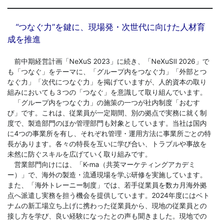
“つなぐ力”を鍵に、現場発・次世代に向けた人材育
成を推進
前中期経営計画「NeXuS 2023」に続き、「NeXuSⅡ 2026」で
も「つなぐ」をテーマに、「グループ内をつなぐ力」「外部とつ
なぐ力」「次代につなぐ力」を掲げていますが、人的資本の取り
組みにおいても３つの「つなぐ」を意識して取り組んでいます。
「グループ内をつなぐ力」の施策の一つが社内制度「おむす
び」です。これは、従業員が一定期間、別の拠点で実務に就く制
度で、製造部門のほか管理部門も対象としています。当社は国内
に4つの事業所を有し、それぞれ管理・運用方法に事業所ごとの特
長があります。各々の特長を互いに学び合い、トラブルや事故を
未然に防ぐスキルを広げていく取り組みです。
営業部門向けには、「K-ma（共英マーケティングアカデミ
ー）」で、海外の製造・流通現場を学ぶ研修を実施しています。
また、「海外トレーニー制度」では、若手従業員を数カ月海外拠
点へ派遣し実務を担う機会を提供しています。2024年度にはベト
ナムの新工場立ち上げに携わった従業員から、現地の従業員との
接し方を学び、良い経験になったとの声も聞きました。現地での