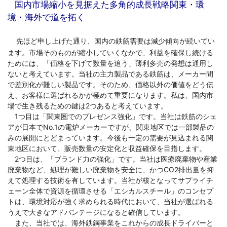
国内市場縮小を見据えた多角的成長戦略関東・環
境・海外で道を拓く
先ほど申し上げた通り、国内の鉄筋需要は減少傾向が続いてい
ます。市場そのものが縮小していくなかで、利益を確保し続ける
ためには、「価格を下げて数量を追う」薄利多売の発想は通用し
ないと考えています。当社の主力製品である鉄筋は、メーカー間
で差別化が難しい製品です。そのため、価格以外の価値をどう伝
え、お客様に選ばれるかが極めて重要になります。私は、国内市
場で生き残るための鍵は2つあると考えています。
1つ目は「関東圏でのプレゼンス強化」です。当社は鉄筋のシェ
アが日本でNo.1の電炉メーカーですが、関東地区では一部製品の
みの展開にとどまっています。今後も一定の需要が見込まれる関
東地区において、販売数量の安定化と収益確保を目指します。
2つ目は、「ブランド力の強化」です。当社は医療廃棄物や産業
廃棄物など、処理が難しい廃棄物を安全に、かつCO2排出量を抑
えて処理する技術を有しています。当社が核となってサプライチ
ェーン全体で資源を循環させる「エシカルスチール」のコンセプ
トは、環境対応が強く求められる時代において、当社が選ばれる
うえで大きなアドバンテージになると確信しています。
また、当社では、海外鉄鋼事業をこれからの成長ドライバーと