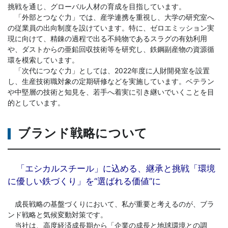
挑戦を通じ、グローバル人材の育成を目指しています。
「外部とつなぐ力」では、産学連携を重視し、大学の研究室へ
の従業員の出向制度を設けています。特に、ゼロエミッション実
現に向けて、精錬の過程で出る不純物であるスラグの有効利用
や、ダストからの亜鉛回収技術等を研究し、鉄鋼副産物の資源循
環を模索しています。
「次代につなぐ力」としては、2022年度に人財開発室を設置
し、生産技術職対象の定期研修などを実施しています。ベテラン
や中堅層の技術と知見を、若手へ着実に引き継いでいくことを目
的としています。
ブランド戦略について
「エシカルスチール」に込める、継承と挑戦「環境
に優しい鉄づくり」を“選ばれる価値”に
成長戦略の基盤づくりにおいて、私が重要と考えるのが、ブラ
ンド戦略と気候変動対策です。
当社は、高度経済成長期から「企業の成長と地球環境との調