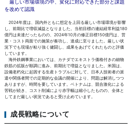
厳しい市場環境の中、変化に対応できた部分と課題
を改めて認識
2024年度は、国内外ともに想定を上回る厳しい市場環境が影響
し、前期比で増収減益となりました。当初目標の連結経常利益180
億円は未達だったものの、2024年10月の修正目標150億円は、営
業・コスト両面での施策が奏功し、達成に至りました。厳しい状
況下でも現場が粘り強く健闘し、成果をあげてくれたものと評価
しています。
海外鉄鋼事業においては、カナダでエキストラ価格付きの細物
鉄筋の拡販が順調に進み、前期比で増益となりました。米国は、
設備老朽化に起因する生産トラブルに対して、日本人技術者の派
遣や関係者間での定期的な会議の開催により、問題は解消しつつ
ありますが、時間を要しています。ベトナムは、競合激化による
苦戦が続き、コスト削減により赤字幅は縮小したものの、全体と
してまだ厳しい状況であると受け止めています。
成長戦略について