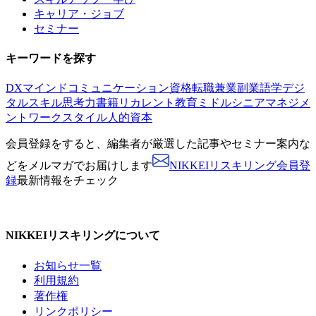
キャリア・ジョブ
セミナー
キーワードを探す
DX
マインド
コミュニケーション
資格
転職
兼業副業
語学
デジ
タルスキル
思考力
書籍
リカレント教育
ミドルシニア
マネジメ
ント
ワークスタイル
人的資本
会員登録をすると、
編集者が厳選した記事やセミナー案内な
どをメルマガでお届けします
NIKKEIリスキリング会員登
録
最新情報をチェック
NIKKEIリスキリングについて
お知らせ一覧
利用規約
著作権
リンクポリシー