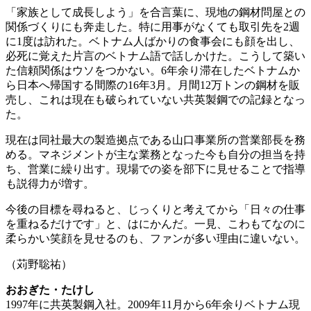
「家族として成長しよう」を合言葉に、現地の鋼材問屋との
関係づくりにも奔走した。特に用事がなくても取引先を2週
に1度は訪れた。ベトナム人ばかりの食事会にも顔を出し、
必死に覚えた片言のベトナム語で話しかけた。こうして築い
た信頼関係はウソをつかない。6年余り滞在したベトナムか
ら日本へ帰国する間際の16年3月。月間12万トンの鋼材を販
売し、これは現在も破られていない共英製鋼での記録となっ
た。
現在は同社最大の製造拠点である山口事業所の営業部長を務
める。マネジメントが主な業務となった今も自分の担当を持
ち、営業に繰り出す。現場での姿を部下に見せることで指導
も説得力が増す。
今後の目標を尋ねると、じっくりと考えてから「日々の仕事
を重ねるだけです」と、はにかんだ。一見、こわもてなのに
柔らかい笑顔を見せるのも、ファンが多い理由に違いない。
（苅野聡祐）
おおぎた・たけし
1997年に共英製鋼入社。2009年11月から6年余りベトナム現