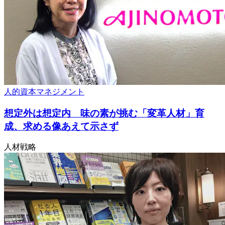
人的資本
マネジメント
想定外は想定内 味の素が挑む「変革人材」育
成、求める像あえて示さず
人材戦略