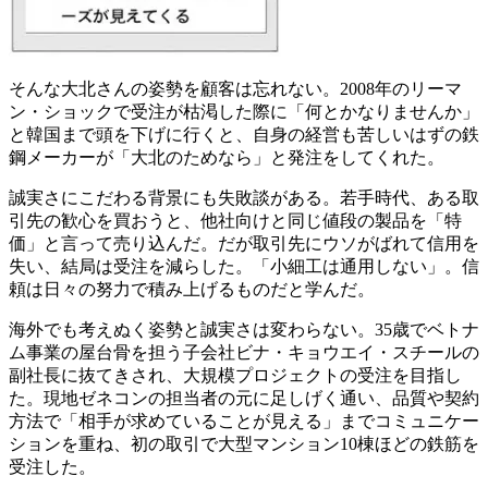
そんな大北さんの姿勢を顧客は忘れない。2008年のリーマ
ン・ショックで受注が枯渇した際に「何とかなりませんか」
と韓国まで頭を下げに行くと、自身の経営も苦しいはずの鉄
鋼メーカーが「大北のためなら」と発注をしてくれた。
誠実さにこだわる背景にも失敗談がある。若手時代、ある取
引先の歓心を買おうと、他社向けと同じ値段の製品を「特
価」と言って売り込んだ。だが取引先にウソがばれて信用を
失い、結局は受注を減らした。「小細工は通用しない」。信
頼は日々の努力で積み上げるものだと学んだ。
海外でも考えぬく姿勢と誠実さは変わらない。35歳でベトナ
ム事業の屋台骨を担う子会社ビナ・キョウエイ・スチールの
副社長に抜てきされ、大規模プロジェクトの受注を目指し
た。現地ゼネコンの担当者の元に足しげく通い、品質や契約
方法で「相手が求めていることが見える」までコミュニケー
ションを重ね、初の取引で大型マンション10棟ほどの鉄筋を
受注した。