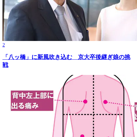
2
「八ッ橋」に新風吹き込む 京大卒後継ぎ娘の挑
戦