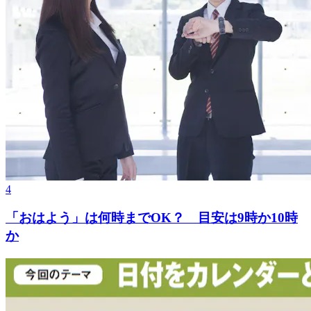
4
「おはよう」は何時までOK？ 目安は9時か10時
か