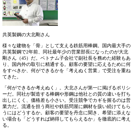
共英製鋼の大北剛さん
様々な建物を「骨」として支える鉄筋用棒鋼。国内最大手の
共英製鋼で2年前、同社最年少の営業部長になったのが大北
剛さん（45）だ。ベトナム子会社で副社長を務めた経験もあ
り、国内外の取引に精通する。顧客の要望に応えるために何
をすべきか、何ができるかを「考えぬく営業」で受注を重ね
てきた。
「何ができるか考えぬく」。大北さんが第一に掲げるポリシ
ーだ。同社が製造する棒鋼や形鋼は他社との質の違いを打ち
出しにくく、価格差も小さい。受注競争でカギを握るのは営
業力だ。流通を担う商社や鉄筋問屋に鋼材を扱い続けてもら
うにはどうするか。顧客の要望を丹念に聞き、希望に添えな
い場合も「どうすれば納得してもらえるか」を徹底的に考え
る。