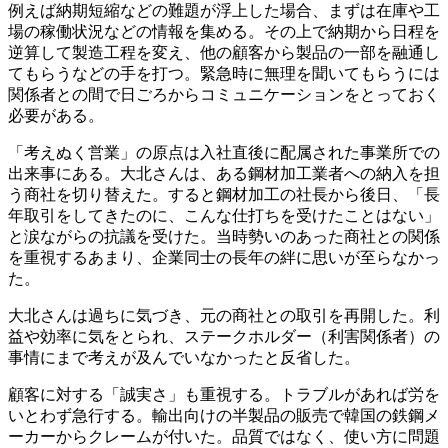
例えば納期短縮などの難題が浮上した場合、まずは在庫や工
場の稼働状況などの情報を集める。その上で納期から日程を
逆算して製造工程を変え、他の顧客から製品の一部を融通し
てもらうなどの手を打つ。緊急時に無理を聞いてもらうには
関係者との間で日ごろからコミュニケーションをとっておく
必要がある。
「考えぬく営業」の原点は入社直後に配属された事業所での
出来事にある。大北さんは、ある鋼材加工業者への納入を担
う商社を切り替えた。すると鋼材加工の社長から後日、「長
年取引をしてきたのに、こんな仕打ちを受けたことはない」
と涙ながらの抗議を受けた。当時勢いのあった商社との関係
を重視するあまり、企業同士の長年の絆に思いが至らなかっ
た。
大北さんは過ちに気づき、元の商社との取引を再開した。利
益や効率に気をとられ、ステークホルダー（利害関係者）の
事情にまで考えが及んでいなかったと反省した。
顧客に対する「誠実さ」も重視する。トラブルがあれば労を
いとわず急行する。輸出向けの半製品の販売で韓国の鉄鋼メ
ーカーからクレームが付いた。品質ではなく、使い方に問題