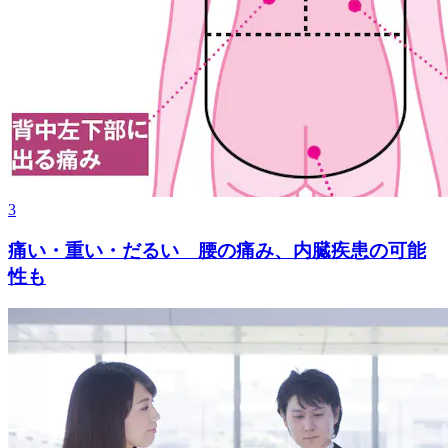
3
痛い・重い・だるい 腰の痛み、内臓疾患の可能
性も