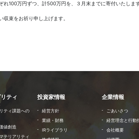
れ100万円ずつ、計500万円を、３月末までに寄付いたしま
い収束をお祈り申し上げます。
ビリティ
投資家情報
企業情報
リティ課題への
経営方針
ごあいさつ
業績・財務
経営理念と行動
価値創造
IRライブラリ
会社概要
マテリアリティ