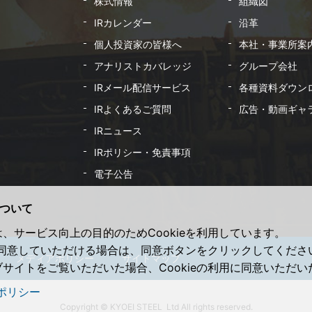
株式情報
組織図
IRカレンダー
沿革
個人投資家の皆様へ
本社・事業所案
アナリストカバレッジ
グループ会社
IRメール配信サービス
各種資料ダウン
IRよくあるご質問
広告・動画ギャ
IRニュース
IRポリシー・免責事項
電子公告
について
、サービス向上の目的のためCookieを利用しています。
用に同意していただける場合は、同意ボタンをクリックしてくださ
メディアポリシー
サイトマップ
サイトをご覧いただいた場合、Cookieの利用に同意いただ
ポリシー
Copyright © KYOEI STEEL Ltd All rights reserved.