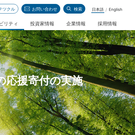
テツクル
お問い合わせ
検索
日本語
English
ビリティ
投資家情報
企業情報
採用情報
海外鉄鋼事業
共英製鋼の価値創造
業績・財務
経営理念と行動指針
その他周辺事業
株式情報
組織図
の応援寄付の実施
個人投資家の皆様へ
本社・事業所案内
IRメール配信サービス
各種資料ダウンロード
Rニュース