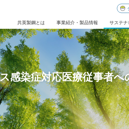
共英製鋼とは
事業紹介・製品情報
サステナ
国内鉄鋼事業／製品情報
サステナビリティ課題への対応
経営方針
ごあいさつ
環境リサイクル事業
共英製鋼のマテリアリティ
IRライブラリ
会社概要
ス感染症対応医療従事者へ
WEB発注システム「テツクル」
IRカレンダー
沿革
アナリストカバレッジ
グループ会社
IRよくあるご質問
広告・動画ギャラリー
I