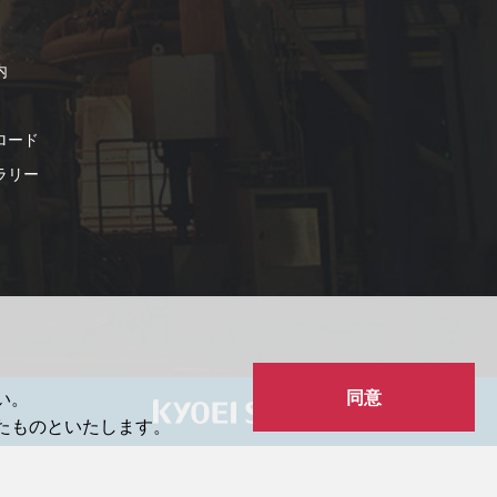
内
ロード
ラリー
同意
い。
いたものといたします。