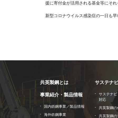
援に寄付金が活用される基金等にそれぞ
新型コロナウイルス感染症の一日も早
共英製鋼とは
サステナ
サステナビ
事業紹介・製品情報
対応
国内鉄鋼事業／製品情報
共英製鋼の
海外鉄鋼事業
共英製鋼の