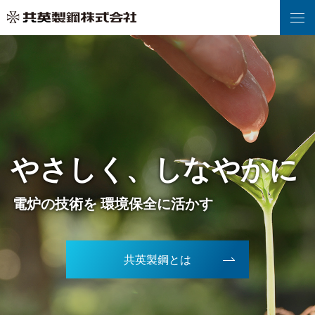
強く、
やさしく、しなやかに
世界へ、
時代を超えて、
挑戦を続ける。
鉄スクラップにふたたび 命を吹き込む
電炉の技術を 環境保全に活かす
地域社会と共生し 世界に飛躍する
先人達の技術と魂を 次世代へ受け継ぐ
真の豊かさを求め 新たな未来を拓く
共英製鋼とは