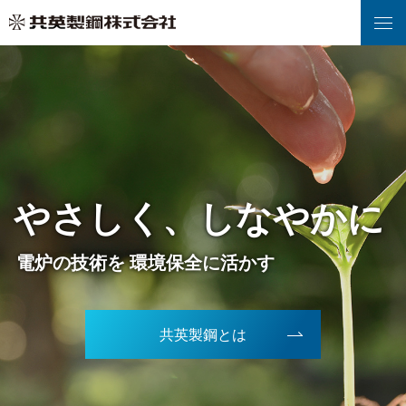
強く、
やさしく、しなやかに
世界へ、
時代を超えて、
挑戦を続ける。
鉄スクラップにふたたび 命を吹き込む
電炉の技術を 環境保全に活かす
地域社会と共生し 世界に飛躍する
先人達の技術と魂を 次世代へ受け継ぐ
真の豊かさを求め 新たな未来を拓く
共英製鋼とは